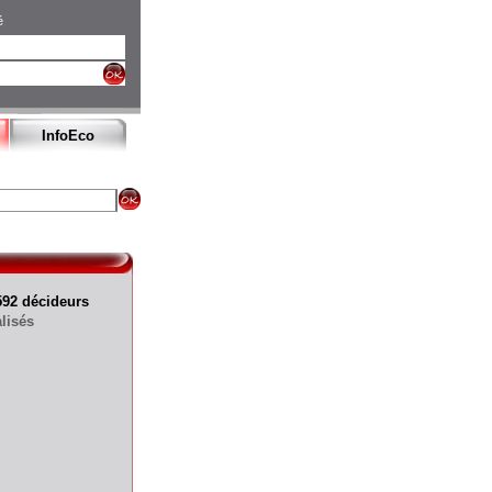
é
InfoEco
592 décideurs
lisés