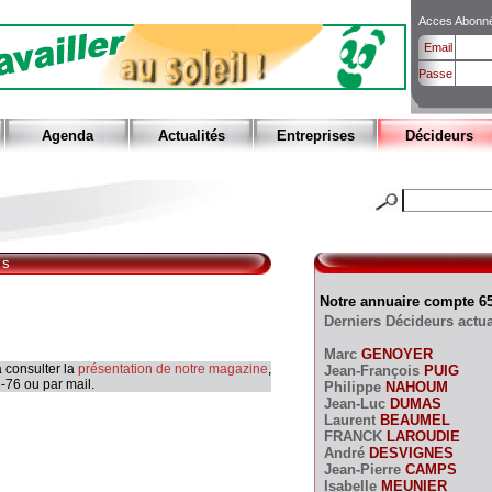
Acces Abonn
Email
Passe
Agenda
Actualités
Entreprises
Décideurs
rs
Notre annuaire compte 6
Derniers Décideurs actua
Marc
GENOYER
 consulter la
présentation de notre magazine
,
Jean-François
PUIG
-76 ou par mail.
Philippe
NAHOUM
Jean-Luc
DUMAS
Laurent
BEAUMEL
FRANCK
LAROUDIE
André
DESVIGNES
Jean-Pierre
CAMPS
Isabelle
MEUNIER