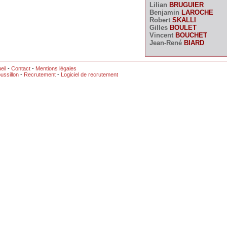
Lilian
BRUGUIER
Benjamin
LAROCHE
Robert
SKALLI
Gilles
BOULET
Vincent
BOUCHET
Jean-René
BIARD
eil
-
Contact
-
Mentions légales
ussillon
-
Recrutement
-
Logiciel de recrutement