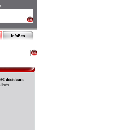
é
InfoEco
592 décideurs
lisés