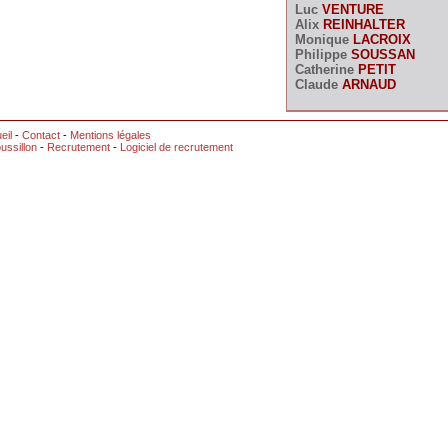
Luc
VENTURE
Alix
REINHALTER
Monique
LACROIX
Philippe
SOUSSAN
Catherine
PETIT
Claude
ARNAUD
eil
-
Contact
-
Mentions légales
ussillon
-
Recrutement
-
Logiciel de recrutement