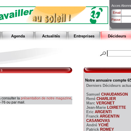
Acces Abonn
Email
Passe
Agenda
Actualités
Entreprises
Décideurs
rs
Notre annuaire compte 6
Derniers Décideurs actua
Samuel
CHAUDANSON
 consulter la
présentation de notre magazine
,
René
CHARLIER
-76 ou par mail.
Marc
VERGNET
Jean-Marie
LOIRETTE
Eric
ARGENTI
Franck
ARGENTIN
CASANOVAS
André
YCHÉ
Patrick
ROMEY