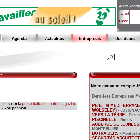
Acces Abonn
Email
Passe
Agenda
Actualités
Entreprises
Décideurs
ses
Notre annuaire compte 46
Dernières Entreprises M
 consulter la
présentation de notre magazine
,
PB ET M MEDITERRAN
-76 ou par mail.
WOLSELEY)
-
JUVIGNAC
VERS LA TERRE
-
Pezen
PISCINELLE
-
Nîmes
AUBERGE DE JEUNESSE
MONTPELLIER
BOTRAIDERS
-
Montpelli
SECURITAS ARCHITEC