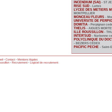
INCENDIUM (SAI)
-
ST J
RISE SUD
-
Lattes
LYCEE DES METIERS 
MONTPELLIER
MONCEAU FLEURS
-
Mon
UNIVERSITE DE PERPI
DOMITIA
-
Perpignan ced
THELIS
-
AIGUES MORTE
ILLE ROUSSILLON
-
THU
INTER'SUD
-
Narbonne c
POLYCLINIQUE DU DO
-
BEZIERS CEDEX
PACIFIC PECHE
-
Saint-
eil
-
Contact
-
Mentions légales
ussillon
-
Recrutement
-
Logiciel de recrutement