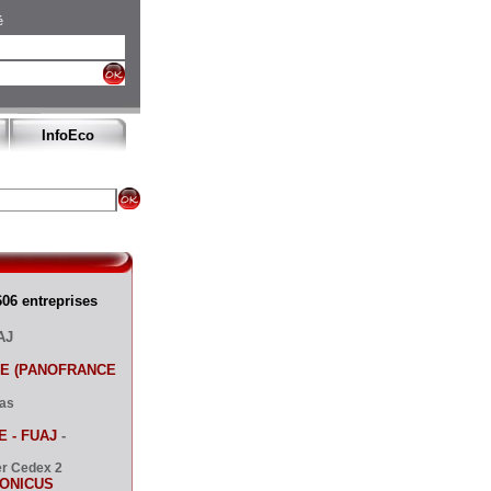
é
InfoEco
06 entreprises
AJ
EE (PANOFRANCE
as
 - FUAJ
-
er Cedex 2
TONICUS