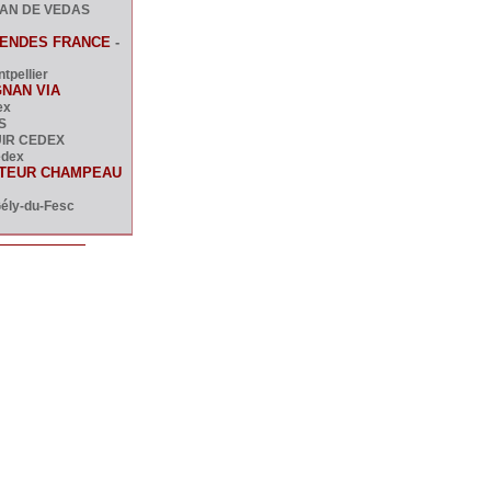
EAN DE VEDAS
MENDES FRANCE
-
tpellier
GNAN VIA
ex
S
IR CEDEX
edex
CTEUR CHAMPEAU
Gély-du-Fesc